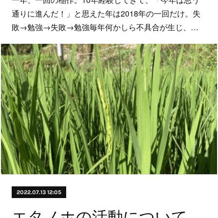
通りに進んだ！」と思えた年は2018年の一回だけ。失
敗→勉強→失敗→勉強毎年何かしら不具合が生じ、…
2022.07.13 12:05
エタノホの活動について