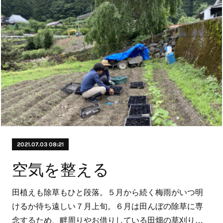
2021.07.03 08:21
空気を整える
田植えも除草もひと段落。５月から続く梅雨がいつ明
けるか待ち遠しい７月上旬。６月は田んぼの除草に専
念するため、畔周りやお借りしている田畑の草刈り…