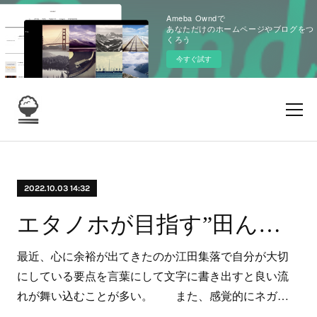
Ameba Owndで
あなただけのホームページやブログをつ
くろう
今すぐ試す
2022.10.03 14:32
エタノホが目指す”田んぼ”とは？
最近、心に余裕が出てきたのか江田集落で自分が大切
にしている要点を言葉にして文字に書き出すと良い流
れが舞い込むことが多い。 また、感覚的にネガ…